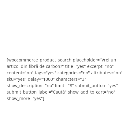
[woocommerce_product_search placeholder="Vrei un
articol din fibră de carbon?" title="yes" excerpt="no"
content="no" tags="yes" categories="no" attributes="no"
sku="yes" delay="1000" characters="3"
show_description="no" limit ="8" submit_button="yes"
submit_button_label="Caută" show_add_to_cart="no"
show_more="yes"]