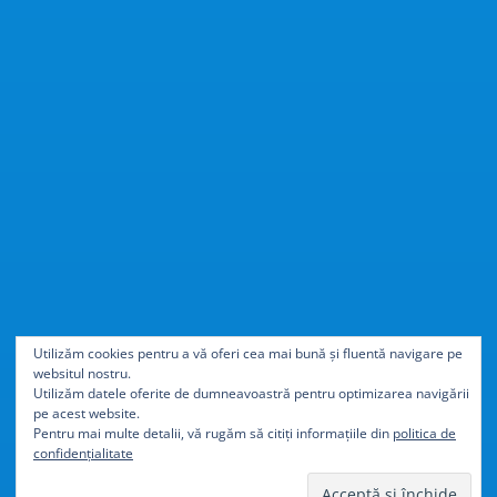
Cu
40% mai ușor
decât
Utilizăm cookies pentru a vă oferi cea mai bună și fluentă navigare pe
websitul nostru.
aluminiul
Utilizăm datele oferite de dumneavoastră pentru optimizarea navigării
pe acest website.
Pentru mai multe detalii, vă rugăm să citiți informațiile din
politica de
confidențialitate