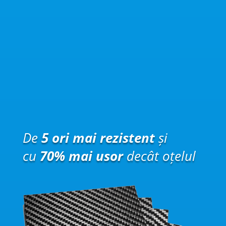
De
5 ori mai rezistent
și
cu
70% mai usor
decât oțelul