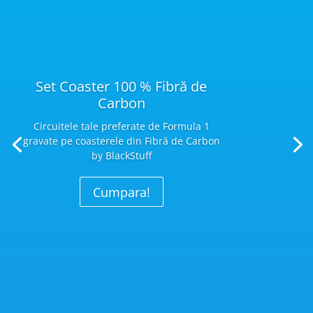
Set Coaster 100 % Fibră de
Carbon
Circuitele tale preferate de Formula 1
gravate pe coasterele din Fibră
de Carbon
by BlackStuff
Cumpara!