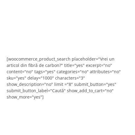
[woocommerce_product_search placeholder="Vrei un
articol din fibră de carbon?" title="yes" excerpt="no"
content="no" tags="yes" categories="no" attributes="no"
sku="yes" delay="1000" characters="3"
show_description="no" limit ="8" submit_button="yes"
submit_button_label="Caută" show_add_to_cart="no"
show_more="yes"]