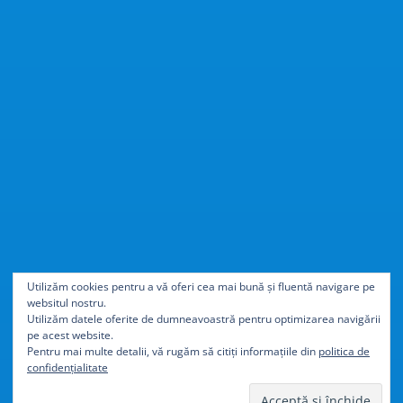
Cu
40% mai ușor
decât
Utilizăm cookies pentru a vă oferi cea mai bună și fluentă navigare pe
websitul nostru.
aluminiul
Utilizăm datele oferite de dumneavoastră pentru optimizarea navigării
pe acest website.
Pentru mai multe detalii, vă rugăm să citiți informațiile din
politica de
confidențialitate