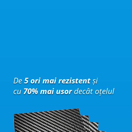
De
5 ori mai rezistent
și
cu
70% mai usor
decât oțelul