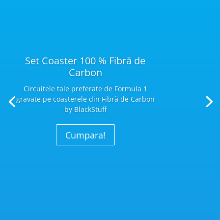
Set Coaster 100 % Fibră de
Carbon
Circuitele tale preferate de Formula 1
gravate pe coasterele din Fibră
de Carbon
by BlackStuff
Cumpara!