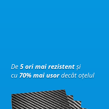
De
5 ori mai rezistent
și
cu
70% mai usor
decât oțelul