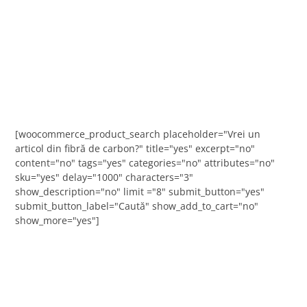
[woocommerce_product_search placeholder="Vrei un
articol din fibră de carbon?" title="yes" excerpt="no"
content="no" tags="yes" categories="no" attributes="no"
sku="yes" delay="1000" characters="3"
show_description="no" limit ="8" submit_button="yes"
submit_button_label="Caută" show_add_to_cart="no"
show_more="yes"]