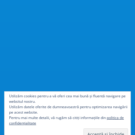
Cu
40% mai ușor
decât
Utilizăm cookies pentru a vă oferi cea mai bună și fluentă navigare pe
websitul nostru.
aluminiul
Utilizăm datele oferite de dumneavoastră pentru optimizarea navigării
pe acest website.
Pentru mai multe detalii, vă rugăm să citiți informațiile din
politica de
confidențialitate