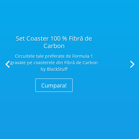
Set Coaster 100 % Fibră de
Carbon
Circuitele tale preferate de Formula 1
gravate pe coasterele din Fibră
de Carbon
by BlackStuff
Cumpara!