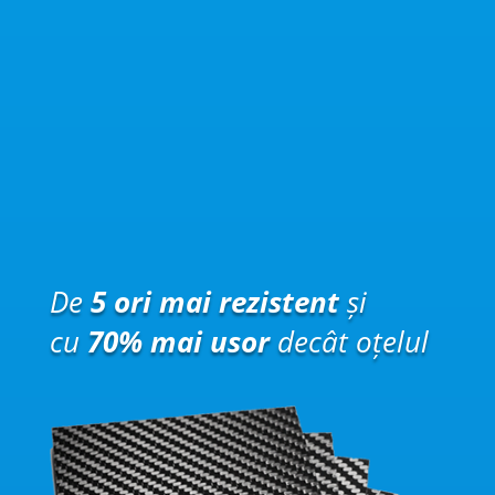
De
5 ori mai rezistent
și
cu
70% mai usor
decât oțelul