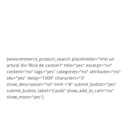
[woocommerce_product_search placeholder="Vrei un
articol din fibră de carbon?" title="yes" excerpt="no"
content="no" tags="yes" categories="no" attributes="no"
sku="yes" delay="1000" characters="3"
show_description="no" limit ="8" submit_button="yes"
submit_button_label="Caută" show_add_to_cart="no"
show_more="yes"]