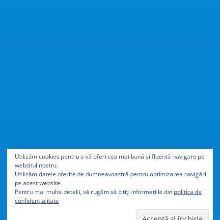
Cu
40% mai ușor
decât
Utilizăm cookies pentru a vă oferi cea mai bună și fluentă navigare pe
websitul nostru.
aluminiul
Utilizăm datele oferite de dumneavoastră pentru optimizarea navigării
pe acest website.
Pentru mai multe detalii, vă rugăm să citiți informațiile din
politica de
confidențialitate