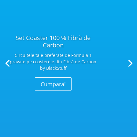
Set Coaster 100 % Fibră de
Carbon
Circuitele tale preferate de Formula 1
gravate pe coasterele din Fibră
de Carbon
by BlackStuff
Cumpara!