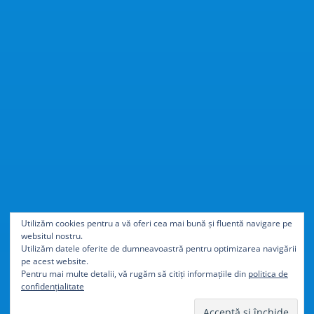
Cu
40% mai ușor
decât
Utilizăm cookies pentru a vă oferi cea mai bună și fluentă navigare pe
websitul nostru.
aluminiul
Utilizăm datele oferite de dumneavoastră pentru optimizarea navigării
pe acest website.
Pentru mai multe detalii, vă rugăm să citiți informațiile din
politica de
confidențialitate