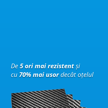
De
5 ori mai rezistent
și
cu
70% mai usor
decât oțelul