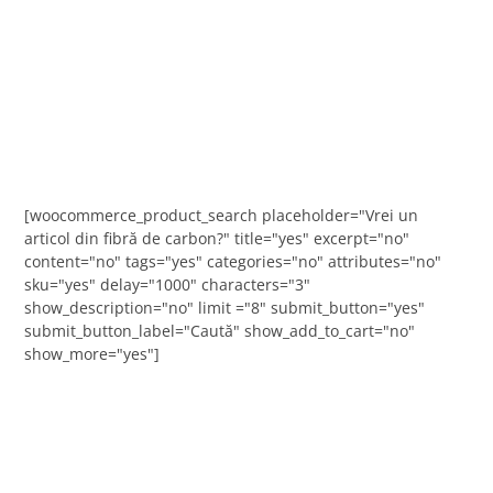
[woocommerce_product_search placeholder="Vrei un
articol din fibră de carbon?" title="yes" excerpt="no"
content="no" tags="yes" categories="no" attributes="no"
sku="yes" delay="1000" characters="3"
show_description="no" limit ="8" submit_button="yes"
submit_button_label="Caută" show_add_to_cart="no"
show_more="yes"]