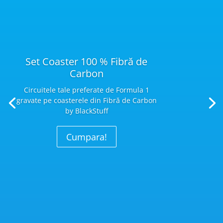
Set Coaster 100 % Fibră de
Carbon
Circuitele tale preferate de Formula 1
gravate pe coasterele din Fibră
de Carbon
by BlackStuff
Cumpara!