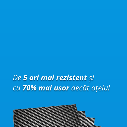
De
5 ori mai rezistent
și
cu
70% mai usor
decât oțelul