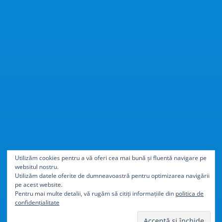
Cu
40% mai ușor
decât
Utilizăm cookies pentru a vă oferi cea mai bună și fluentă navigare pe
websitul nostru.
aluminiul
Utilizăm datele oferite de dumneavoastră pentru optimizarea navigării
pe acest website.
Pentru mai multe detalii, vă rugăm să citiți informațiile din
politica de
confidențialitate