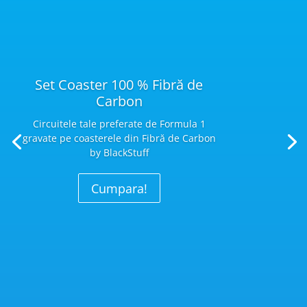
Set Coaster 100 % Fibră de
Carbon
Circuitele tale preferate de Formula 1
gravate pe coasterele din Fibră
de Carbon
by BlackStuff
Cumpara!