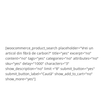
[woocommerce_product_search placeholder="Vrei un
articol din fibră de carbon?" title="yes" excerpt="no"
content="no" tags="yes" categories="no" attributes="no"
sku="yes" delay="1000" characters="3"
show_description="no" limit ="8" submit_button="yes"
submit_button_label="Caută" show_add_to_cart="no"
show_more="yes"]