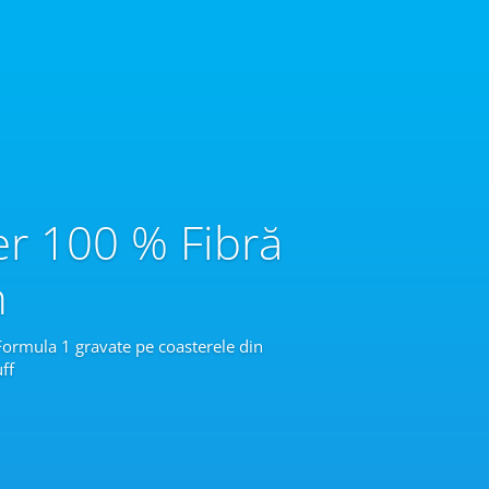
er 100 % Fibră
n
 Formula 1 gravate pe coasterele din
ff