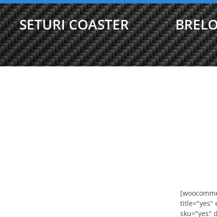
SETURI COASTER
BRELO
[woocommer
title="yes"
sku="yes" 