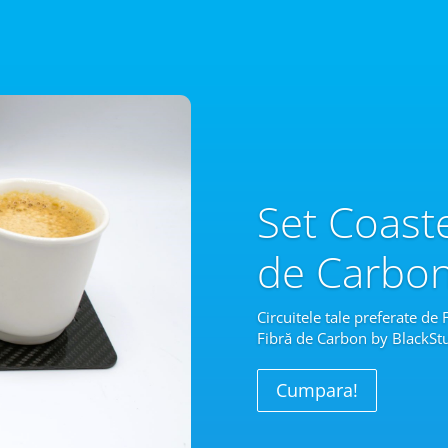
Set Coast
de Carbo
Circuitele tale preferate de
Fibră
de Carbon by BlackStu
Cumpara!