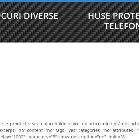
CURI DIVERSE
HUSE PROTE
TELEFO
ce_product_search placeholder="Vrei un articol din fibră de carb
 excerpt="no" content="no" tags="yes" categories="no" attributes="
delay="1000" characters="3" show_description="no" limit ="8"