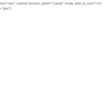
ton="yes" submit_button_label="Caută" show_add_to_cart="no"
="yes"]