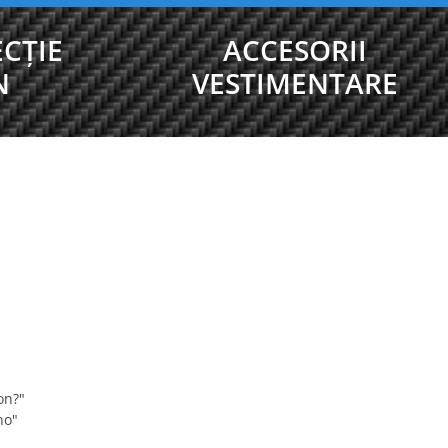
CȚIE
ACCESORII
N
VESTIMENTARE
on?"
no"