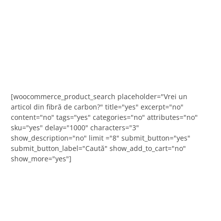
[woocommerce_product_search placeholder="Vrei un
articol din fibră de carbon?" title="yes" excerpt="no"
content="no" tags="yes" categories="no" attributes="no"
sku="yes" delay="1000" characters="3"
show_description="no" limit ="8" submit_button="yes"
submit_button_label="Caută" show_add_to_cart="no"
show_more="yes"]