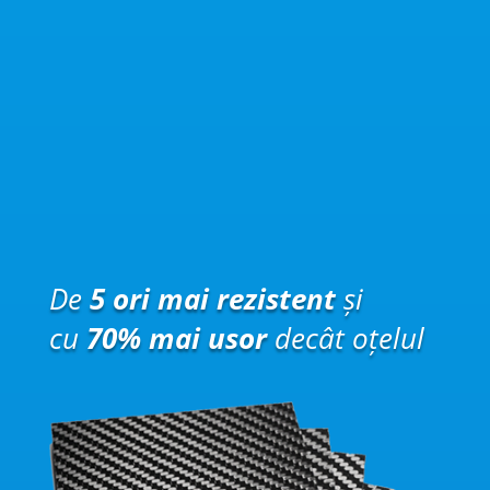
De
5 ori mai rezistent
și
cu
70% mai usor
decât oțelul