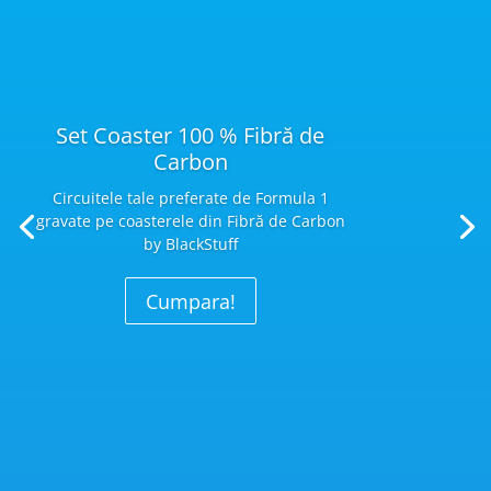
Set Coaster 100 % Fibră de
Carbon
Circuitele tale preferate de Formula 1
gravate pe coasterele din Fibră
de Carbon
by BlackStuff
Cumpara!