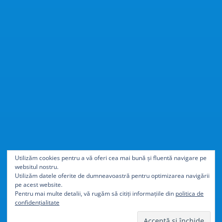
Cu
40% mai ușor
decât
Utilizăm cookies pentru a vă oferi cea mai bună și fluentă navigare pe
websitul nostru.
aluminiul
Utilizăm datele oferite de dumneavoastră pentru optimizarea navigării
pe acest website.
Pentru mai multe detalii, vă rugăm să citiți informațiile din
politica de
confidențialitate