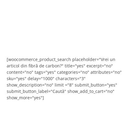
[woocommerce_product_search placeholder="Vrei un
articol din fibră de carbon?" title="yes" excerpt="no"
content="no" tags="yes" categories="no" attributes="no"
sku="yes" delay="1000" characters="3"
show_description="no" limit ="8" submit_button="yes"
submit_button_label="Caută" show_add_to_cart="no"
show_more="yes"]