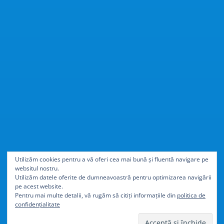
Cu
40% mai ușor
decât
Utilizăm cookies pentru a vă oferi cea mai bună și fluentă navigare pe
websitul nostru.
aluminiul
Utilizăm datele oferite de dumneavoastră pentru optimizarea navigării
pe acest website.
Pentru mai multe detalii, vă rugăm să citiți informațiile din
politica de
confidențialitate