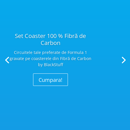
Set Coaster 100 % Fibră de
Carbon
Circuitele tale preferate de Formula 1
gravate pe coasterele din Fibră
de Carbon
by BlackStuff
Cumpara!