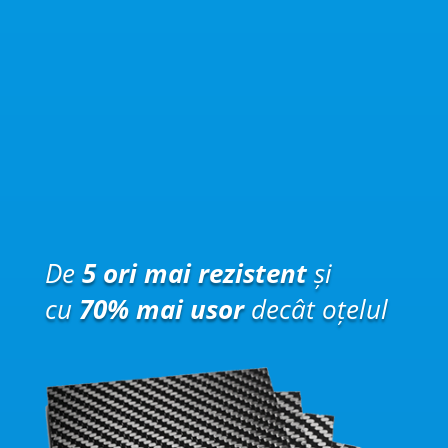
De
5 ori mai rezistent
și
cu
70% mai usor
decât oțelul