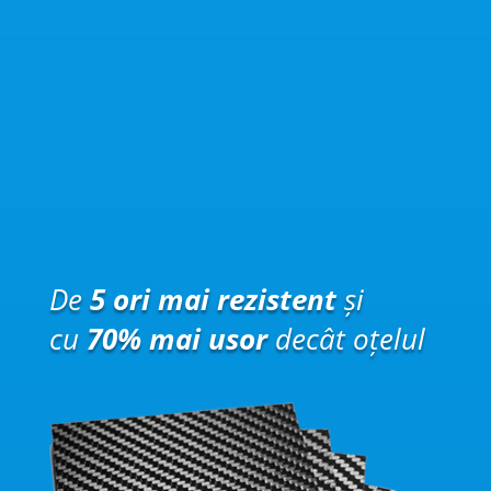
De
5 ori mai rezistent
și
cu
70% mai usor
decât oțelul