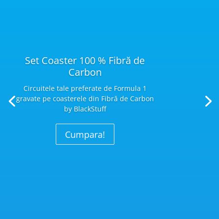
Set Coaster 100 % Fibră de
Carbon
Circuitele tale preferate de Formula 1
gravate pe coasterele din Fibră
de Carbon
by BlackStuff
Cumpara!