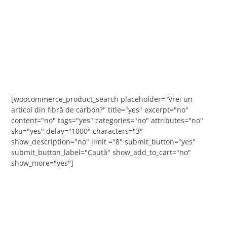
[woocommerce_product_search placeholder="Vrei un
articol din fibră de carbon?" title="yes" excerpt="no"
content="no" tags="yes" categories="no" attributes="no"
sku="yes" delay="1000" characters="3"
show_description="no" limit ="8" submit_button="yes"
submit_button_label="Caută" show_add_to_cart="no"
show_more="yes"]