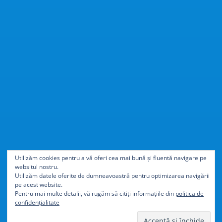
Cu
40% mai ușor
decât
Utilizăm cookies pentru a vă oferi cea mai bună și fluentă navigare pe
websitul nostru.
aluminiul
Utilizăm datele oferite de dumneavoastră pentru optimizarea navigării
pe acest website.
Pentru mai multe detalii, vă rugăm să citiți informațiile din
politica de
confidențialitate