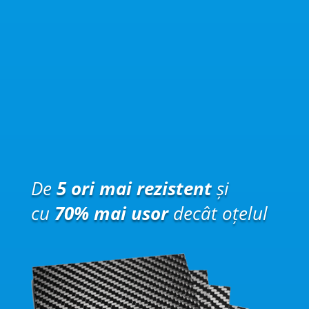
De
5 ori mai rezistent
și
cu
70% mai usor
decât oțelul