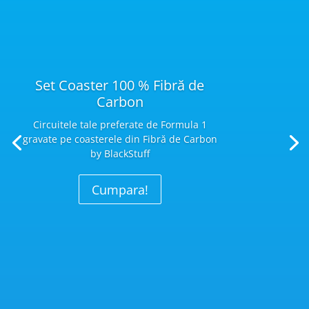
Set Coaster 100 % Fibră de
Carbon
Circuitele tale preferate de Formula 1
gravate pe coasterele din Fibră
de Carbon
by BlackStuff
Cumpara!