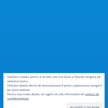
Cu
40% mai ușor
decât
Utilizăm cookies pentru a vă oferi cea mai bună și fluentă navigare pe
websitul nostru.
aluminiul
Utilizăm datele oferite de dumneavoastră pentru optimizarea navigării
pe acest website.
Pentru mai multe detalii, vă rugăm să citiți informațiile din
politica de
confidențialitate