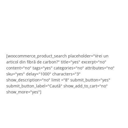
[woocommerce_product_search placeholder="Vrei un
articol din fibră de carbon?" title="yes" excerpt="no"
content="no" tags="yes" categories="no" attributes="no"
sku="yes" delay="1000" characters="3"
show_description="no" limit ="8" submit_button="yes"
submit_button_label="Caută" show_add_to_cart="no"
show_more="yes"]