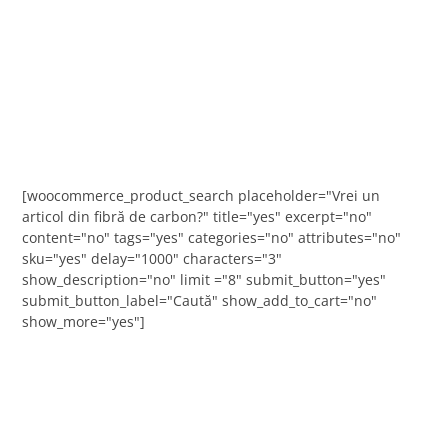
[woocommerce_product_search placeholder="Vrei un
articol din fibră de carbon?" title="yes" excerpt="no"
content="no" tags="yes" categories="no" attributes="no"
sku="yes" delay="1000" characters="3"
show_description="no" limit ="8" submit_button="yes"
submit_button_label="Caută" show_add_to_cart="no"
show_more="yes"]