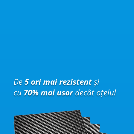
De
5 ori mai rezistent
și
cu
70% mai usor
decât oțelul