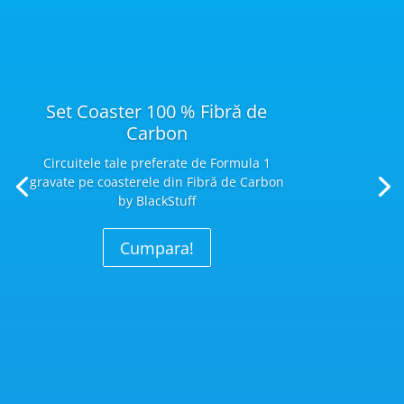
Set Coaster 100 % Fibră de
Carbon
Circuitele tale preferate de Formula 1
gravate pe coasterele din Fibră
de Carbon
by BlackStuff
Cumpara!