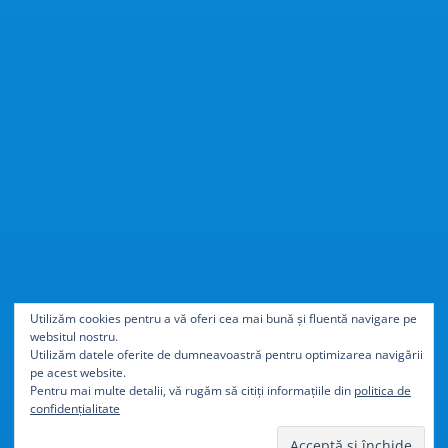
Cu
40% mai ușor
decât
Utilizăm cookies pentru a vă oferi cea mai bună și fluentă navigare pe
websitul nostru.
aluminiul
Utilizăm datele oferite de dumneavoastră pentru optimizarea navigării
pe acest website.
Pentru mai multe detalii, vă rugăm să citiți informațiile din
politica de
confidențialitate