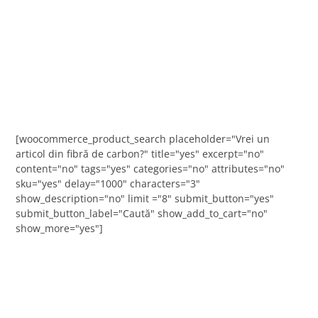
[woocommerce_product_search placeholder="Vrei un
articol din fibră de carbon?" title="yes" excerpt="no"
content="no" tags="yes" categories="no" attributes="no"
sku="yes" delay="1000" characters="3"
show_description="no" limit ="8" submit_button="yes"
submit_button_label="Caută" show_add_to_cart="no"
show_more="yes"]