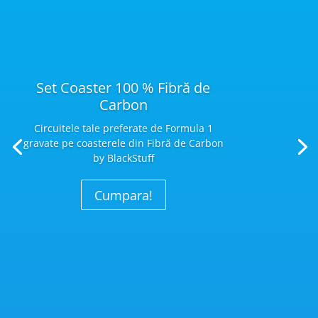
Set Coaster 100 % Fibră de
Carbon
Circuitele tale preferate de Formula 1
gravate pe coasterele din Fibră
de Carbon
by BlackStuff
Cumpara!