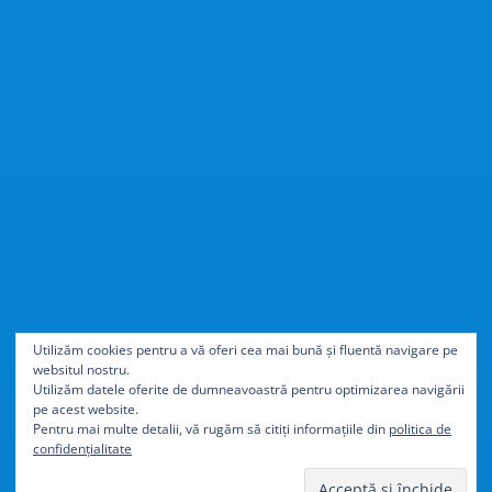
Cu
40% mai ușor
decât
Utilizăm cookies pentru a vă oferi cea mai bună și fluentă navigare pe
websitul nostru.
aluminiul
Utilizăm datele oferite de dumneavoastră pentru optimizarea navigării
pe acest website.
Pentru mai multe detalii, vă rugăm să citiți informațiile din
politica de
confidențialitate