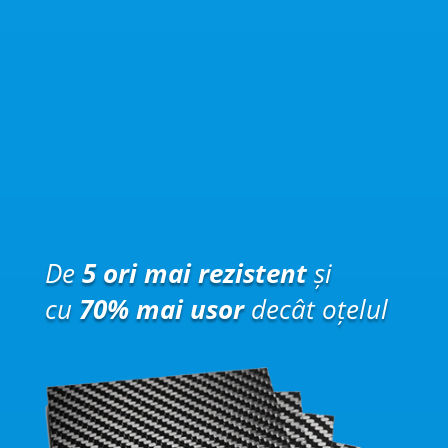
De
5 ori mai rezistent
și
cu
70% mai usor
decât oțelul