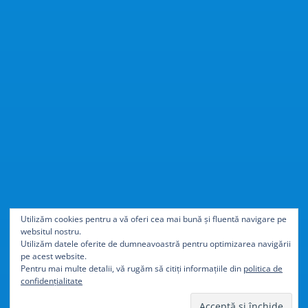
Cu
40% mai ușor
decât
Utilizăm cookies pentru a vă oferi cea mai bună și fluentă navigare pe
websitul nostru.
aluminiul
Utilizăm datele oferite de dumneavoastră pentru optimizarea navigării
pe acest website.
Pentru mai multe detalii, vă rugăm să citiți informațiile din
politica de
confidențialitate