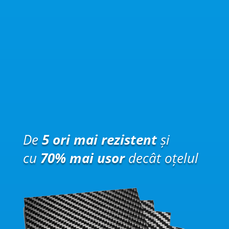
De
5 ori mai rezistent
și
cu
70% mai usor
decât oțelul