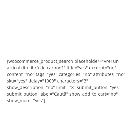
[woocommerce_product_search placeholder="Vrei un
articol din fibră de carbon?" title="yes" excerpt="no"
content="no" tags="yes" categories="no" attributes="no"
sku="yes" delay="1000" characters="3"
show_description="no" limit ="8" submit_button="yes"
submit_button_label="Caută" show_add_to_cart="no"
show_more="yes"]