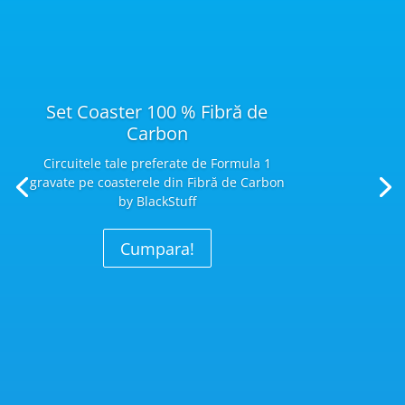
Set Coaster 100 % Fibră de
Carbon
Circuitele tale preferate de Formula 1
gravate pe coasterele din Fibră
de Carbon
by BlackStuff
Cumpara!