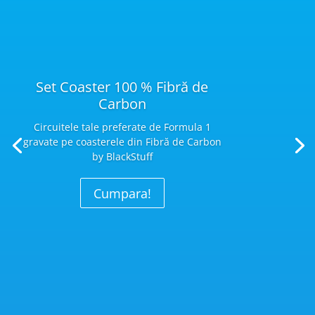
Set Coaster 100 % Fibră de
Carbon
Circuitele tale preferate de Formula 1
gravate pe coasterele din Fibră
de Carbon
by BlackStuff
Cumpara!