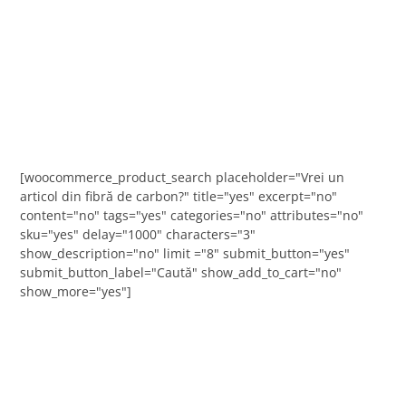
[woocommerce_product_search placeholder="Vrei un
articol din fibră de carbon?" title="yes" excerpt="no"
content="no" tags="yes" categories="no" attributes="no"
sku="yes" delay="1000" characters="3"
show_description="no" limit ="8" submit_button="yes"
submit_button_label="Caută" show_add_to_cart="no"
show_more="yes"]