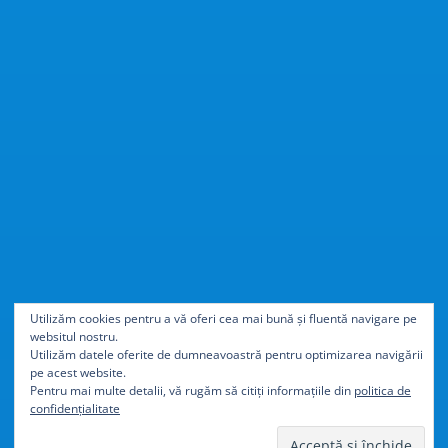
Cu
40% mai ușor
decât
Utilizăm cookies pentru a vă oferi cea mai bună și fluentă navigare pe
websitul nostru.
aluminiul
Utilizăm datele oferite de dumneavoastră pentru optimizarea navigării
pe acest website.
Pentru mai multe detalii, vă rugăm să citiți informațiile din
politica de
confidențialitate