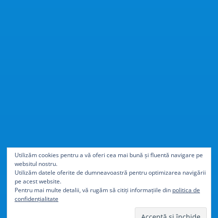
Cu
40% mai ușor
decât
Utilizăm cookies pentru a vă oferi cea mai bună și fluentă navigare pe
websitul nostru.
aluminiul
Utilizăm datele oferite de dumneavoastră pentru optimizarea navigării
pe acest website.
Pentru mai multe detalii, vă rugăm să citiți informațiile din
politica de
confidențialitate