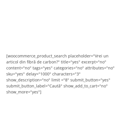
[woocommerce_product_search placeholder="Vrei un
articol din fibră de carbon?" title="yes" excerpt="no"
content="no" tags="yes" categories="no" attributes="no"
sku="yes" delay="1000" characters="3"
show_description="no" limit ="8" submit_button="yes"
submit_button_label="Caută" show_add_to_cart="no"
show_more="yes"]