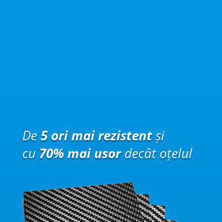
De
5 ori mai rezistent
și
cu
70% mai usor
decât oțelul