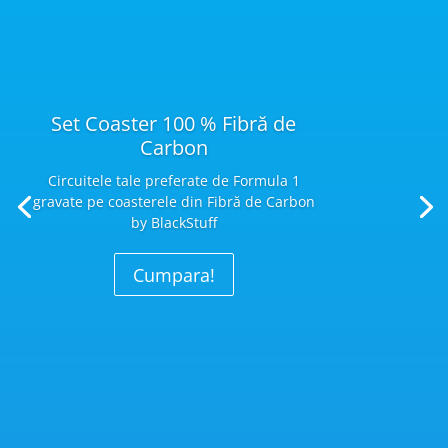
Set Coaster 100 % Fibră de
Carbon
Circuitele tale preferate de Formula 1
gravate pe coasterele din Fibră
de Carbon
by BlackStuff
Cumpara!