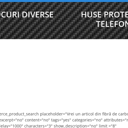
CURI DIVERSE
HUSE PROTE
TELEFO
ce_product_search placeholder="Vrei un articol din fibră de carb
 excerpt="no" content="no" tags="yes" categories="no" attributes="
delay="1000" characters="3" show_description="no" limit ="8"