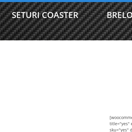
SETURI COASTER
BRELO
[woocommer
title="yes"
sku="yes" 