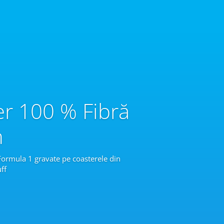
er 100 % Fibră
n
 Formula 1 gravate pe coasterele din
ff