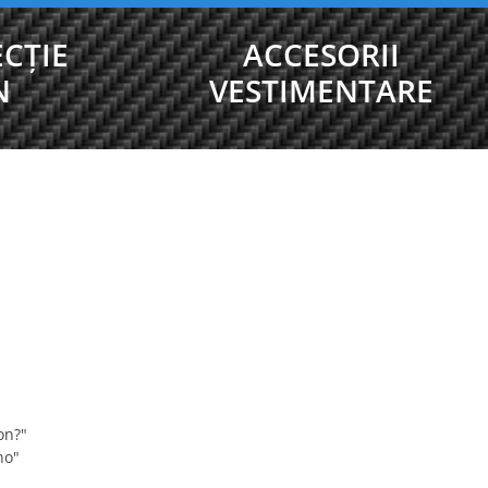
CȚIE
ACCESORII
N
VESTIMENTARE
on?"
no"