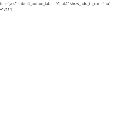
ton="yes" submit_button_label="Caută" show_add_to_cart="no"
="yes"]