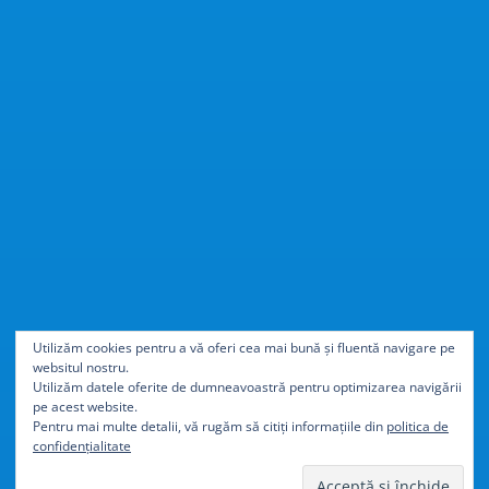
Cu
40% mai ușor
decât
Utilizăm cookies pentru a vă oferi cea mai bună și fluentă navigare pe
websitul nostru.
aluminiul
Utilizăm datele oferite de dumneavoastră pentru optimizarea navigării
pe acest website.
Pentru mai multe detalii, vă rugăm să citiți informațiile din
politica de
confidențialitate