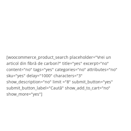
[woocommerce_product_search placeholder="Vrei un
articol din fibră de carbon?" title="yes" excerpt="no"
content="no" tags="yes" categories="no" attributes="no"
sku="yes" delay="1000" characters="3"
show_description="no" limit ="8" submit_button="yes"
submit_button_label="Caută" show_add_to_cart="no"
show_more="yes"]