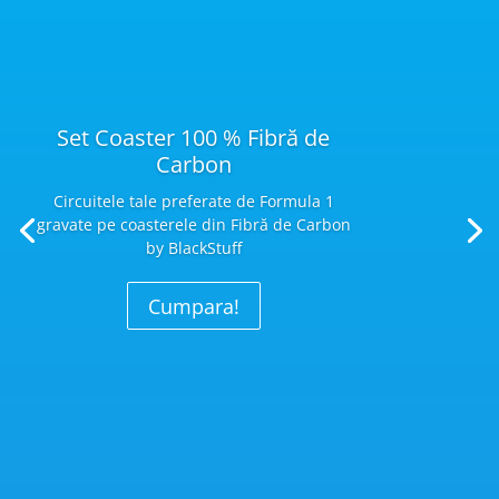
Set Coaster 100 % Fibră de
Carbon
Circuitele tale preferate de Formula 1
gravate pe coasterele din Fibră
de Carbon
by BlackStuff
Cumpara!