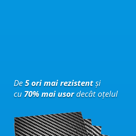
De
5 ori mai rezistent
și
cu
70% mai usor
decât oțelul