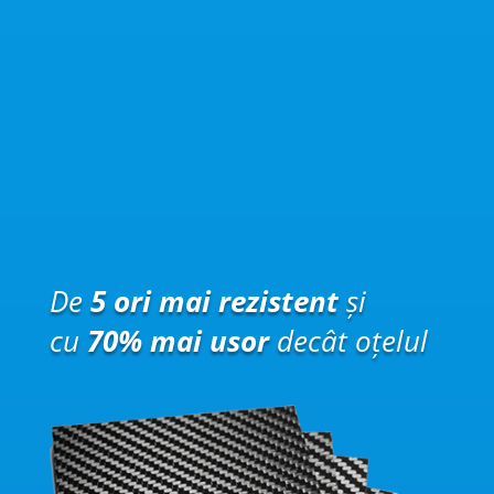
De
5 ori mai rezistent
și
cu
70% mai usor
decât oțelul