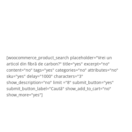
[woocommerce_product_search placeholder="Vrei un
articol din fibră de carbon?" title="yes" excerpt="no"
content="no" tags="yes" categories="no" attributes="no"
sku="yes" delay="1000" characters="3"
show_description="no" limit ="8" submit_button="yes"
submit_button_label="Caută" show_add_to_cart="no"
show_more="yes"]