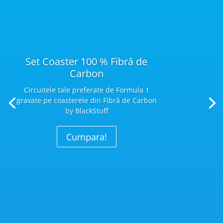
Set Coaster 100 % Fibră de
Carbon
Circuitele tale preferate de Formula 1
gravate pe coasterele din Fibră
de Carbon
by BlackStuff
Cumpara!