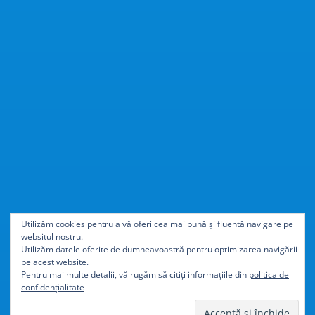
Cu
40% mai ușor
decât
Utilizăm cookies pentru a vă oferi cea mai bună și fluentă navigare pe
websitul nostru.
aluminiul
Utilizăm datele oferite de dumneavoastră pentru optimizarea navigării
pe acest website.
Pentru mai multe detalii, vă rugăm să citiți informațiile din
politica de
confidențialitate