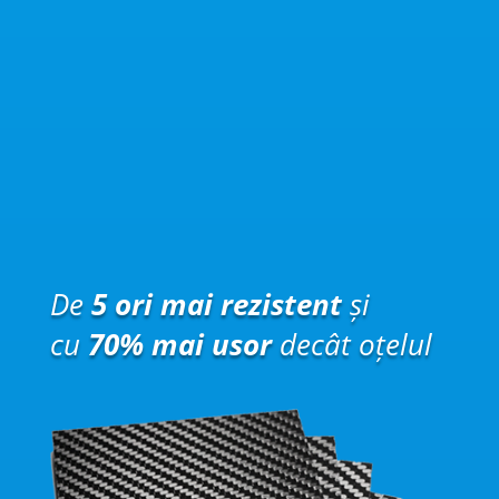
De
5 ori mai rezistent
și
cu
70% mai usor
decât oțelul