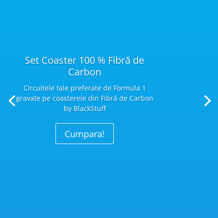
Set Coaster 100 % Fibră de
Carbon
Circuitele tale preferate de Formula 1
gravate pe coasterele din Fibră
de Carbon
by BlackStuff
Cumpara!