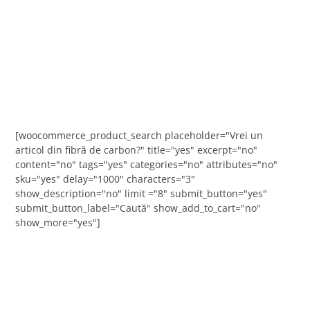
[woocommerce_product_search placeholder="Vrei un
articol din fibră de carbon?" title="yes" excerpt="no"
content="no" tags="yes" categories="no" attributes="no"
sku="yes" delay="1000" characters="3"
show_description="no" limit ="8" submit_button="yes"
submit_button_label="Caută" show_add_to_cart="no"
show_more="yes"]