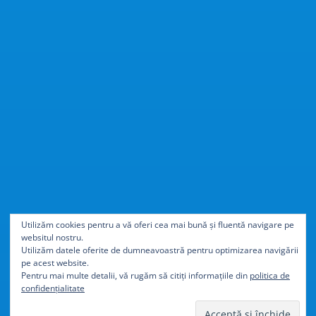
Cu
40% mai ușor
decât
Utilizăm cookies pentru a vă oferi cea mai bună și fluentă navigare pe
websitul nostru.
aluminiul
Utilizăm datele oferite de dumneavoastră pentru optimizarea navigării
pe acest website.
Pentru mai multe detalii, vă rugăm să citiți informațiile din
politica de
confidențialitate