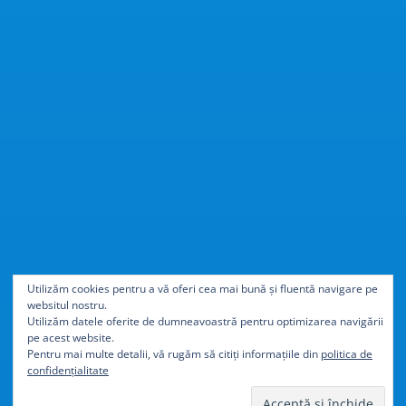
Cu
40% mai ușor
decât
Utilizăm cookies pentru a vă oferi cea mai bună și fluentă navigare pe
websitul nostru.
aluminiul
Utilizăm datele oferite de dumneavoastră pentru optimizarea navigării
pe acest website.
Pentru mai multe detalii, vă rugăm să citiți informațiile din
politica de
confidențialitate