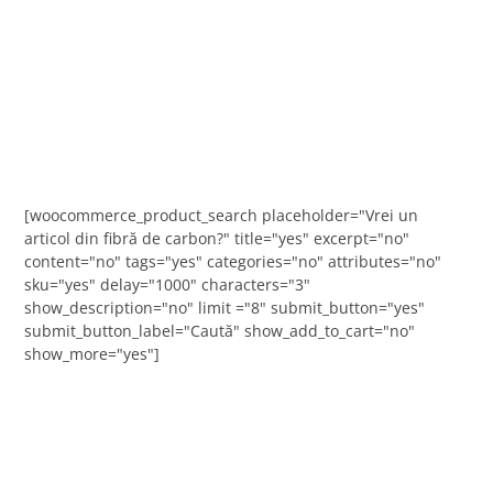
[woocommerce_product_search placeholder="Vrei un
articol din fibră de carbon?" title="yes" excerpt="no"
content="no" tags="yes" categories="no" attributes="no"
sku="yes" delay="1000" characters="3"
show_description="no" limit ="8" submit_button="yes"
submit_button_label="Caută" show_add_to_cart="no"
show_more="yes"]