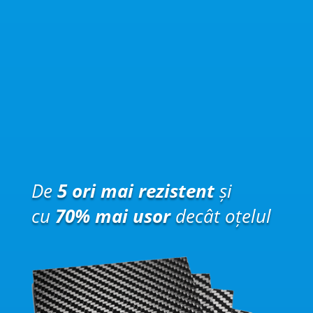
De
5 ori mai rezistent
și
cu
70% mai usor
decât oțelul