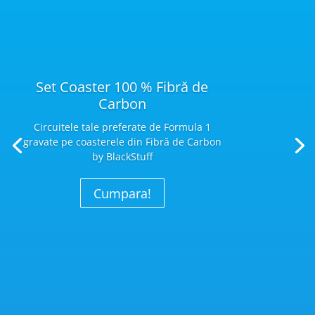
Set Coaster 100 % Fibră de
Carbon
Circuitele tale preferate de Formula 1
gravate pe coasterele din Fibră
de Carbon
by BlackStuff
Cumpara!