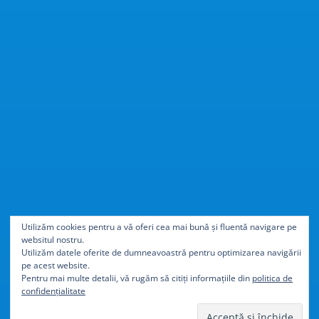
Cu
40% mai ușor
decât
Utilizăm cookies pentru a vă oferi cea mai bună și fluentă navigare pe
websitul nostru.
aluminiul
Utilizăm datele oferite de dumneavoastră pentru optimizarea navigării
pe acest website.
Pentru mai multe detalii, vă rugăm să citiți informațiile din
politica de
confidențialitate