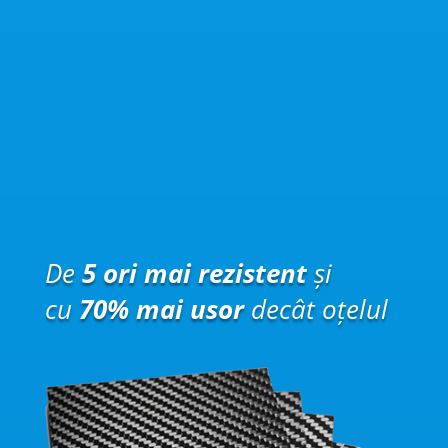
De
5 ori mai rezistent
și
cu
70% mai usor
decât oțelul