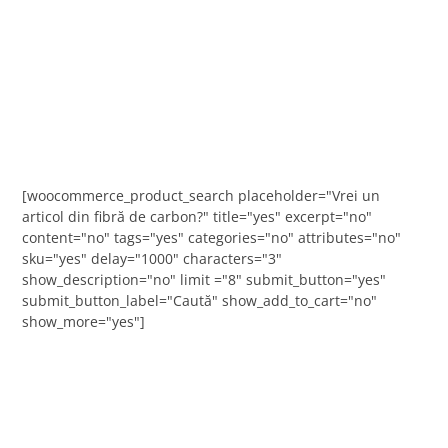
[woocommerce_product_search placeholder="Vrei un
articol din fibră de carbon?" title="yes" excerpt="no"
content="no" tags="yes" categories="no" attributes="no"
sku="yes" delay="1000" characters="3"
show_description="no" limit ="8" submit_button="yes"
submit_button_label="Caută" show_add_to_cart="no"
show_more="yes"]