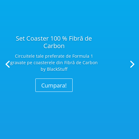
Set Coaster 100 % Fibră de
Carbon
Circuitele tale preferate de Formula 1
gravate pe coasterele din Fibră
de Carbon
by BlackStuff
Cumpara!