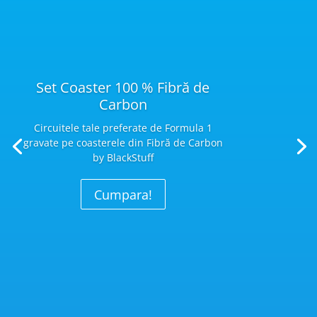
Set Coaster 100 % Fibră de
Carbon
Circuitele tale preferate de Formula 1
gravate pe coasterele din Fibră
de Carbon
by BlackStuff
Cumpara!