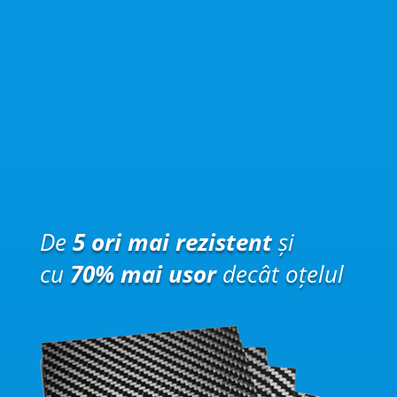
De
5 ori mai rezistent
și
cu
70% mai usor
decât oțelul