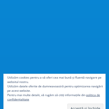
Cu
40% mai ușor
decât
Utilizăm cookies pentru a vă oferi cea mai bună și fluentă navigare pe
websitul nostru.
aluminiul
Utilizăm datele oferite de dumneavoastră pentru optimizarea navigării
pe acest website.
Pentru mai multe detalii, vă rugăm să citiți informațiile din
politica de
confidențialitate