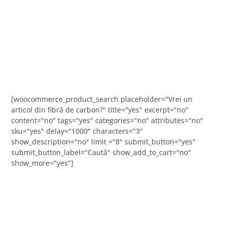
[woocommerce_product_search placeholder="Vrei un
articol din fibră de carbon?" title="yes" excerpt="no"
content="no" tags="yes" categories="no" attributes="no"
sku="yes" delay="1000" characters="3"
show_description="no" limit ="8" submit_button="yes"
submit_button_label="Caută" show_add_to_cart="no"
show_more="yes"]