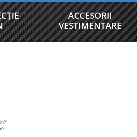
CȚIE
ACCESORII
N
VESTIMENTARE
on?"
no"