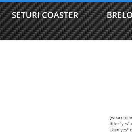
SETURI COASTER
BRELO
[woocommer
title="yes"
sku="yes" 