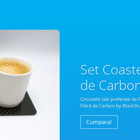
Set Coast
de Carbo
Circuitele tale preferate de
Fibră
de Carbon by BlackStu
Cumpara!