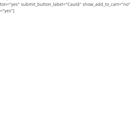
ton="yes" submit_button_label="Caută" show_add_to_cart="no"
="yes"]