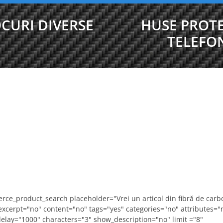
CURI DIVERSE
HUSE PROTE
TELEFO
ce_product_search placeholder="Vrei un articol din fibră de carb
 excerpt="no" content="no" tags="yes" categories="no" attributes="
delay="1000" characters="3" show_description="no" limit ="8"