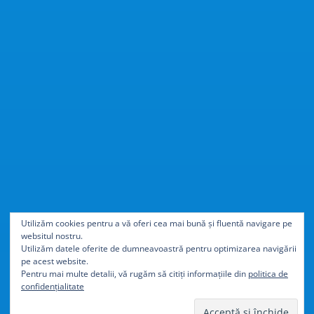
Cu
40% mai ușor
decât
Utilizăm cookies pentru a vă oferi cea mai bună și fluentă navigare pe
websitul nostru.
aluminiul
Utilizăm datele oferite de dumneavoastră pentru optimizarea navigării
pe acest website.
Pentru mai multe detalii, vă rugăm să citiți informațiile din
politica de
confidențialitate