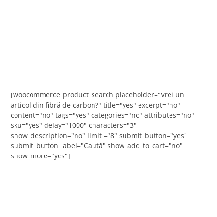
[woocommerce_product_search placeholder="Vrei un
articol din fibră de carbon?" title="yes" excerpt="no"
content="no" tags="yes" categories="no" attributes="no"
sku="yes" delay="1000" characters="3"
show_description="no" limit ="8" submit_button="yes"
submit_button_label="Caută" show_add_to_cart="no"
show_more="yes"]