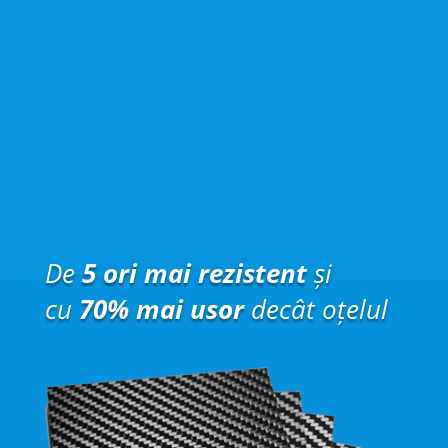
De
5 ori mai rezistent
și
cu
70% mai usor
decât oțelul