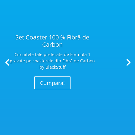
Set Coaster 100 % Fibră de
Carbon
Circuitele tale preferate de Formula 1
gravate pe coasterele din Fibră
de Carbon
by BlackStuff
Cumpara!