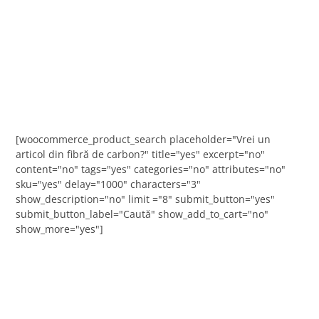
[woocommerce_product_search placeholder="Vrei un
articol din fibră de carbon?" title="yes" excerpt="no"
content="no" tags="yes" categories="no" attributes="no"
sku="yes" delay="1000" characters="3"
show_description="no" limit ="8" submit_button="yes"
submit_button_label="Caută" show_add_to_cart="no"
show_more="yes"]