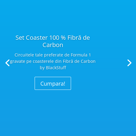
Set Coaster 100 % Fibră de
Carbon
Circuitele tale preferate de Formula 1
gravate pe coasterele din Fibră
de Carbon
by BlackStuff
Cumpara!