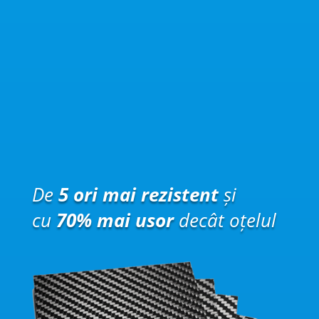
De
5 ori mai rezistent
și
cu
70% mai usor
decât oțelul