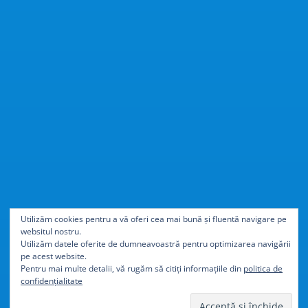
Cu
40% mai ușor
decât
Utilizăm cookies pentru a vă oferi cea mai bună și fluentă navigare pe
websitul nostru.
aluminiul
Utilizăm datele oferite de dumneavoastră pentru optimizarea navigării
pe acest website.
Pentru mai multe detalii, vă rugăm să citiți informațiile din
politica de
confidențialitate