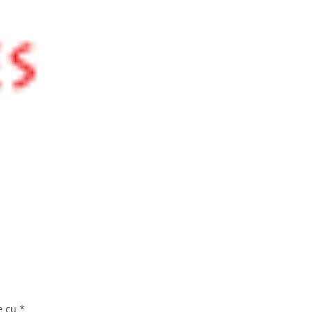
te cu
*