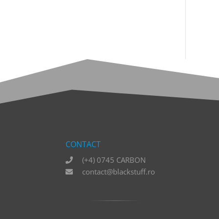
CONTACT
(+4) 0745 CARBON
contact@blackstuff.ro